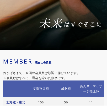
MEMBER
現在の会員数
おかげさまで、全国の会員数は順調に伸びています。
※会員数はすべて、退会を除いた数字です。
あん摩・マッサ
柔道整復師
鍼灸師
ージ指圧師
北海道・東北
106
56
11