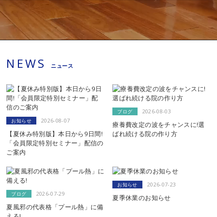
NEWS
ニュース
2026-08-03
ブログ
2026-08-07
お知らせ
療養費改定の波をチャンスに!選
【夏休み特別版】本日から9日間!
ばれ続ける院の作り方
「会員限定特別セミナー」配信の
ご案内
2026-07-23
お知らせ
2026-07-29
ブログ
夏季休業のお知らせ
夏風邪の代表格「プール熱」に備
える!