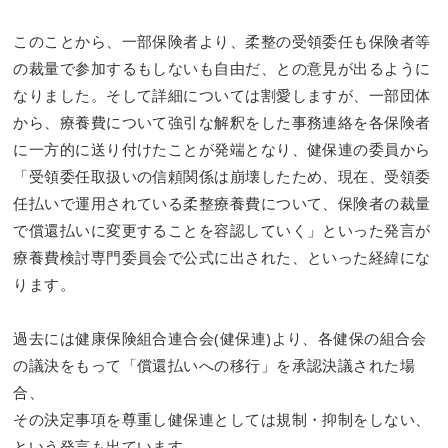
このことから、一部保険者より、柔整の受領委任も保険者等
の裁量で参加するもしないも自由だ、との意見が出るように
なりました。そして詳細については割愛しますが、一部団体
から、療養費について強引な解釈をした事務連絡を各保険者
に一方的に送り付けたことが発端となり、健保連の委員から
「受領委任取扱いの信頼関係は崩壊したため、現在、受領委
任払いで運用されている柔整療養費について、保険者の裁量
で償還払いに変更することを容認していく」といった発言が
療養費検討専門委員会で公式に出された、といった経緯にな
ります。
過去には健康保険組合連合会(健保連)より、各健保の組合会
の議決をもって「償還払いへの移行」を承認決議された場
合、
その決定事項を尊重し健保連としては規制・抑制をしない、
という発言も出ています。