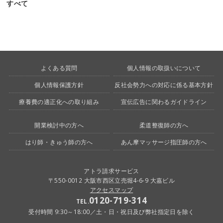
すべて
よくある質問
個人情報の取扱いについて
個人情報保護方針
反社会勢力への対応に係る基本方針
療養費の適正化への取り組み
宣伝広告に関わるガイドライン
開業検討中の方へ
柔道整復師の方へ
はり師・きゅう師の方へ
あん摩マッサージ指圧師の方へ
アトラ請求サービス
〒550-0012 大阪市西区立売堀4-6-9 大嘉ビル
アクセスマップ
0120-719-314
TEL.
受付時間 9:30～18:00／土・日・祝日及び弊社指定日を除く