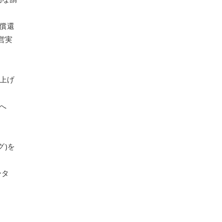
償還
営実
賃上げ
へ
グ)を
ータ