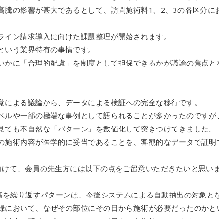
高騰の影響が甚大であるとして、訪問施術料1、2、3の各区分に
ライン請求導入に向けた課題整理が開始されます。
という業界特有の事情です。
いかに「合理的配慮」を制度として担保できるかが議論の焦点と
覚による議論から、データによる検証への完全な移行です。
ベルや一部の極端な事例として語られることが多かったのですが
見ても不自然な「パターン」を数値化して突きつけてきました。
の施術内容が医学的に妥当であることを、客観的なデータで証明
向けて、会員の先生方には以下の点をご留意いただきたいと思い
負傷を繰り返すパターンは、今後システムによる自動抽出の対象と
録において、なぜその部位にその日から施術が必要だったのかと