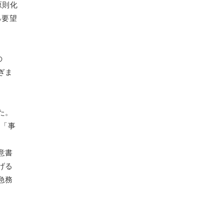
原則化
る要望
の
ぎま
た。
や「事
意書
げる
急務