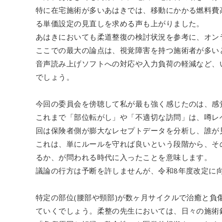
特に在宅施術が多いあはきでは、移動にかかる燃料費
る単価設定の見直しを求める声も上がりました。
あはきにおいても柔道整復の検討状況を参考に、オン
ここでの最大の論点は、視覚障害を持つ施術者が多い
音声読み上げソフトへの対応や入力負荷の軽減など、
でしょう。
今回の委員会を傍聴して私が最も強く感じたのは、感
これまで「部位転がし」や「不適切な訪問」は、噂レ
回は保険者側が膨大なレセプトデータを分析し、誰が
これは、単にルールを守れば良いという段階から、そ
るか、が問われる時代に入ったことを意味します。
議論の行方は予断を許しませんが、令和8年度改定に
特定の部位(腰部や頸部)が数ヶ月サイクルで治癒と
ていくでしょう。柔整の先生においては、日々の施術