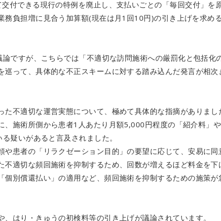
て交付できる現行の特例を廃止し、支払いごとの「毎回交付」を
務負担増に見合う加算額(現在は月1回10円)の引き上げを求め
の議論ですが、こちらでは「不適切な訪問施術への厳罰化と包括化
を巡って、具体的な不正スキームに対する踏み込んだ発言が相次
った不適切な運営実態について、極めて具体的な指摘がありまし
、施術所側から患者1人あたり月額5,000円程度の「紹介料」
いる疑いがあると言及されました。
頼や患者の「リラクゼーション目的」の要望に応じて、安易に同
た不適切な頻回施術を抑制するため、回数が増えるほど料金を下
「個別償還払い」の適用など、頻回施術を抑制するための施策が
や、はり・きゅうの初検料等の引き上げが議論されています。