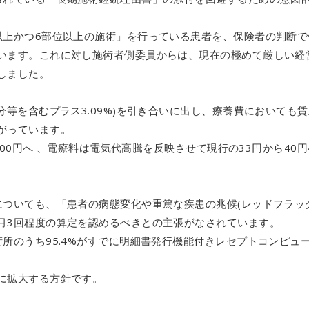
。
以上かつ6部位以上の施術」を行っている患者を、保険者の判断で
います。これに対し施術者側委員からは、現在の極めて厳しい経
しました。
分等を含むプラス3.09%)を引き合いに出し、療養費においても
がっています。
600円へ 、電療料は電気代高騰を反映させて現行の33円から40円
ついても、「患者の病態変化や重篤な疾患の兆候(レッドフラッ
月3回程度の算定を認めるべきとの主張がなされています。
所のうち95.4%がすでに明細書発行機能付きレセプトコンピュ
。
に拡大する方針です。