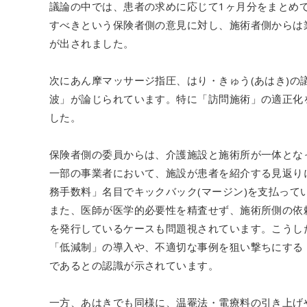
議論の中では、患者の求めに応じて1ヶ月分をまとめ
すべきという保険者側の意見に対し、施術者側からは業
が出されました。
次にあん摩マッサージ指圧、はり・きゅう(あはき)
波」が論じられています。特に「訪問施術」の適正化
した。
保険者側の委員からは、介護施設と施術所が一体とな
一部の事業者において、施設が患者を紹介する見返りに
務手数料」名目でキックバック(マージン)を支払って
また、医師が医学的必要性を精査せず、施術所側の依
を発行しているケースも問題視されています。こうし
「低減制」の導入や、不適切な事例を狙い撃ちにする
であるとの認識が示されています。
一方、あはきでも同様に、温罨法・電療料の引き上げ