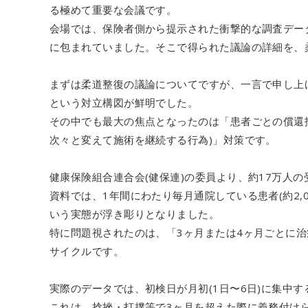
る極めて重要な会議です。
会場では、保険者側から提示された衝撃的な調査デー
に包まれていました。そこで得られた議論の詳細を、
まずは柔道整復の議論についてですが、一言で申し上
という対立構図が鮮明でした。
その中でも最大の焦点となったのは「患者ごとの償還
次々と変えて施術を継続する行為)」対策です。
健康保険組合連合会(健保連)の委員より、約17万人
資料では、1年間にわたり毎月通院している患者(約2,
いう実態が浮き彫りとなりました。
特に問題視されたのは、「3ヶ月または4ヶ月ごとに
サイクルです。
実際のデータでは、初検日が月初(1日〜6日)に集中
これは、捻挫・打撲等で3ヶ月を超えた際に義務付け