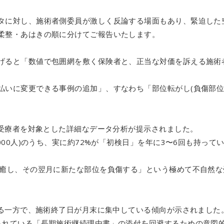
タに対し、施術者側委員が激しく反論する場面もあり、緊迫した
柔整・あはきの順に分けてご報告いたします。
げると「数値で包囲網を敷く保険者と、正当な対価を訴える施術
払いに変更できる事例の追加」、すなわち「部位転がし(負傷部
の受療者を対象とした詳細なデータ分析が提示されました。
000人)のうち、実に約72%が「初検日」を年に3〜6回も持って
治癒し、その翌月に新たな部位を負傷する」という極めて不自然な
する一方で、施術終了日が月末に集中している傾向が示されました
られている「長期施術継続理由書」の添付を回避するための意図