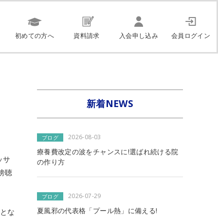
初めての方へ
資料請求
入会申し込み
会員ログイン
新着NEWS
2026-08-03
ブログ
療養費改定の波をチャンスに!選ばれ続ける院
ッサ
の作り方
傍聴
2026-07-29
ブログ
夏風邪の代表格「プール熱」に備える!
フとな