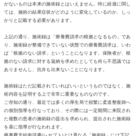
がないものは本来の施術録とはいえません。特に経過に関し
ては、施術の結果症状がどのように変化しているのか、しっ
かりと記載する必要があります。
上記の通り、施術録は「療養費請求の根拠となるもの」であ
り、施術録が整備できていない状態での療養費請求は、いわ
ば「根拠のない請求」ということになります。保険者が、根
拠のない請求に対する返納を求めたとしても何ら不思議では
ありませんし、抗弁も出来ないことになります。
施術録はただ記載されていればいいというものではなく、施
術内容を証明する上で非常に重要なものなのです。
ご存知の通り、最近では多くの厚生局で頻繁に柔道整復師へ
の個別指導を行なっており、その際には一定期間に来院され
た複数の患者の施術録の提出を求められ、提出された施術録
を基に指導が行なわれます。
療養費支給申請書(レセプト)とは異なる「施術録」には下記