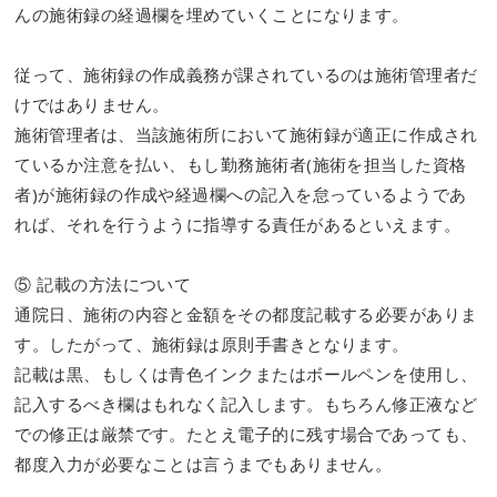
んの施術録の経過欄を埋めていくことになります。
従って、施術録の作成義務が課されているのは施術管理者だ
けではありません。
施術管理者は、当該施術所において施術録が適正に作成され
ているか注意を払い、もし勤務施術者(施術を担当した資格
者)が施術録の作成や経過欄への記入を怠っているようであ
れば、それを行うように指導する責任があるといえます。
⑤ 記載の方法について
通院日、施術の内容と金額をその都度記載する必要がありま
す。したがって、施術録は原則手書きとなります。
記載は黒、もしくは青色インクまたはボールペンを使用し、
記入するべき欄はもれなく記入します。もちろん修正液など
での修正は厳禁です。たとえ電子的に残す場合であっても、
都度入力が必要なことは言うまでもありません。