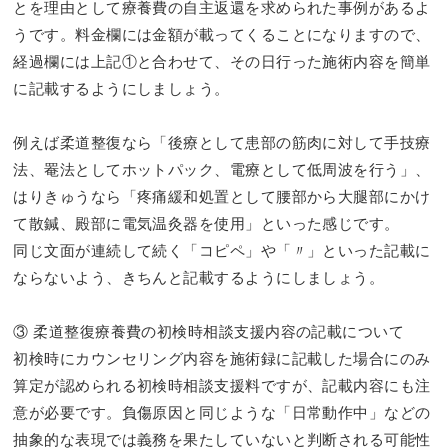
とを理由として療養費の自主返還を求められた事例があるよ
うです。料金欄には金額が載ってくることになりますので、
経過欄には上記①と合わせて、その日行った施術内容を簡単
に記載するようにしましょう。
例えば柔道整復なら「後療として患部の筋肉に対して手技療
法、罨法としてホットパック、電療として低周波を行う」、
はりきゅうなら「疼痛緩和処置として腰部から大腿部にかけ
て散鍼、殿部に電気温灸器を使用」といった感じです。
同じ文面が連続して続く「コピペ」や「〃」といった記載に
ならないよう、きちんと記載するようにしましょう。
③ 柔道整復療養費の初検時相談支援内容の記載について
初検時にカウンセリング内容を施術録に記載した場合にのみ
算定が認められる初検時相談支援料ですが、記載内容にも注
意が必要です。負傷原因と同じような「日常動作中」などの
抽象的な表現では義務を果たしていないと判断される可能性