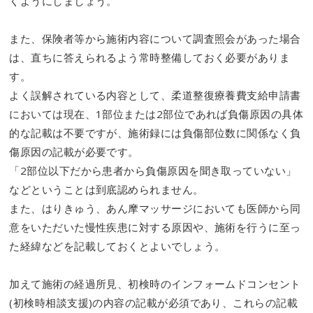
くようにしましょう。
また、保険者等から施術内容について調査照会があった場合
は、直ちに答えられるよう常時整備しておく必要がありま
す。
よく誤解されている内容として、柔道整復療養費支給申請書
においては現在、1部位または2部位であれば負傷原因の具体
的な記載は不要ですが、施術録には負傷部位数に関係なく負
傷原因の記載が必要です。
「2部位以下だから患者から負傷原因を聞き取っていない」
などということは到底認められません。
また、はりきゅう、あん摩マッサージにおいても医師から同
意をいただいた慢性疾患に対する原因や、施術を行うに至っ
た経緯などを記載しておくとよいでしょう。
加えて施術の経過所見、初検時のインフォームドコンセント
(初検時相談支援)の内容の記載が必須であり、これらの記載