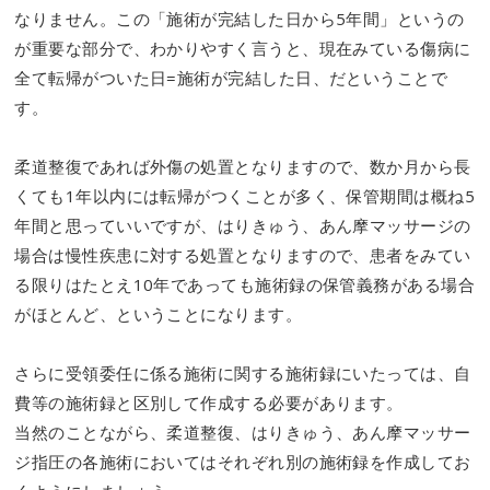
なりません。この「施術が完結した日から5年間」というの
が重要な部分で、わかりやすく言うと、現在みている傷病に
全て転帰がついた日=施術が完結した日、だということで
す。
柔道整復であれば外傷の処置となりますので、数か月から長
くても1年以内には転帰がつくことが多く、保管期間は概ね5
年間と思っていいですが、はりきゅう、あん摩マッサージの
場合は慢性疾患に対する処置となりますので、患者をみてい
る限りはたとえ10年であっても施術録の保管義務がある場合
がほとんど、ということになります。
さらに受領委任に係る施術に関する施術録にいたっては、自
費等の施術録と区別して作成する必要があります。
当然のことながら、柔道整復、はりきゅう、あん摩マッサー
ジ指圧の各施術においてはそれぞれ別の施術録を作成してお