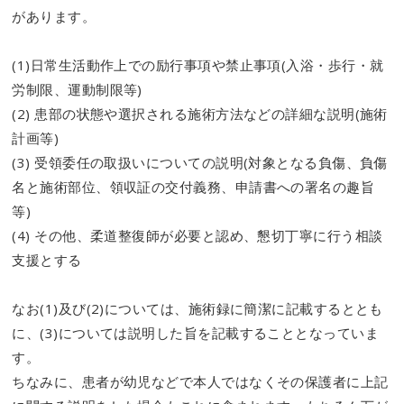
があります。
(1)日常生活動作上での励行事項や禁止事項(入浴・歩行・就
労制限、運動制限等)
(2) 患部の状態や選択される施術方法などの詳細な説明(施術
計画等)
(3) 受領委任の取扱いについての説明(対象となる負傷、負傷
名と施術部位、領収証の交付義務、申請書への署名の趣旨
等)
(4) その他、柔道整復師が必要と認め、懇切丁寧に行う相談
支援とする
なお(1)及び(2)については、施術録に簡潔に記載するととも
に、(3)については説明した旨を記載することとなっていま
す。
ちなみに、患者が幼児などで本人ではなくその保護者に上記